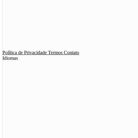
App de Ménage
App de Swing
Política de Privacidade
Termos
Contato
Idiomas