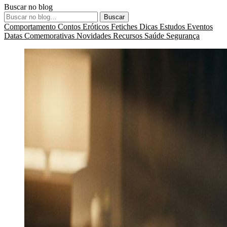
Buscar no blog
Buscar
Comportamento
Contos Eróticos
Fetiches
Dicas
Estudos
Eventos
Datas Comemorativas
Novidades
Recursos
Saúde
Segurança