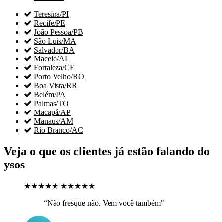

Teresina/PI

Recife/PE

João Pessoa/PB

São Luis/MA

Salvador/BA

Maceió/AL

Fortaleza/CE

Porto Velho/RO

Boa Vista/RR

Belém/PA

Palmas/TO

Macapá/AP

Manaus/AM

Rio Branco/AC
Veja o que os clientes já estão falando do
ysos
★★★★★
★★★★★
“Não fresque não. Vem você também"