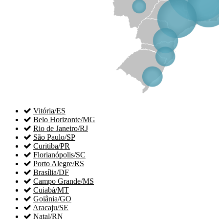

Vitória/ES

Belo Horizonte/MG

Rio de Janeiro/RJ

São Paulo/SP

Curitiba/PR

Florianópolis/SC

Porto Alegre/RS

Brasília/DF

Campo Grande/MS

Cuiabá/MT

Goiânia/GO

Aracaju/SE

Natal/RN