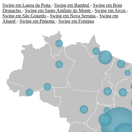
Swing em Lagoa da Prata
-
Swing em Bambuí
-
Swing em Bom
Despacho
-
Swing em Santo Antônio do Monte
-
Swing em Arcos
-
Swing em São Gotardo
-
Swing em Nova Serrana
-
Swing em
Abaeté
-
Swing em Pimenta
-
Swing em Formiga