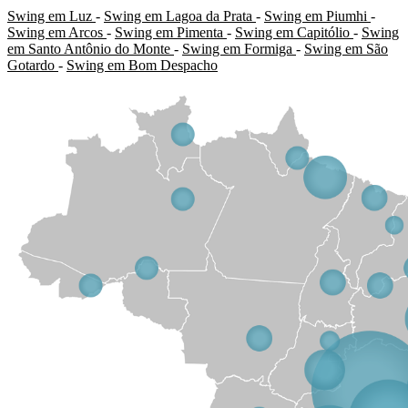
Swing em Luz
-
Swing em Lagoa da Prata
-
Swing em Piumhi
-
Swing em Arcos
-
Swing em Pimenta
-
Swing em Capitólio
-
Swing
em Santo Antônio do Monte
-
Swing em Formiga
-
Swing em São
Gotardo
-
Swing em Bom Despacho