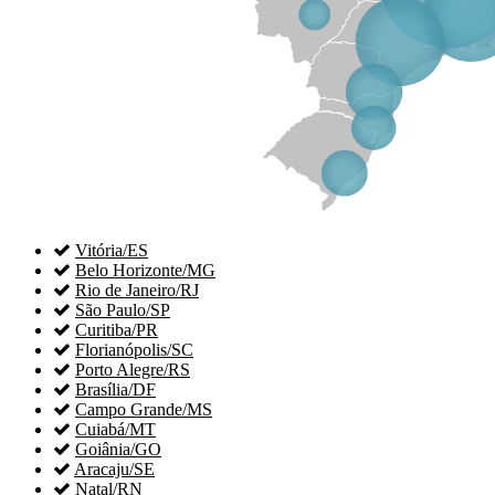

Vitória/ES

Belo Horizonte/MG

Rio de Janeiro/RJ

São Paulo/SP

Curitiba/PR

Florianópolis/SC

Porto Alegre/RS

Brasília/DF

Campo Grande/MS

Cuiabá/MT

Goiânia/GO

Aracaju/SE

Natal/RN