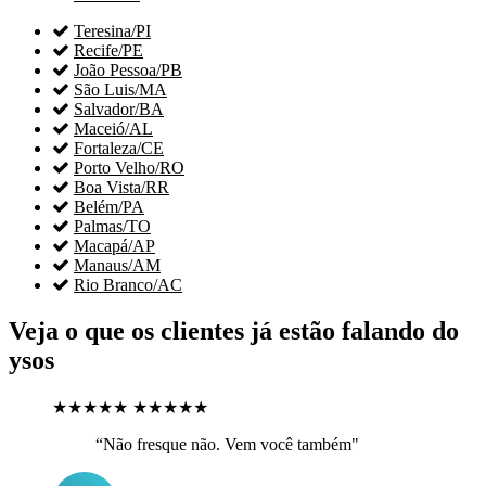

Teresina/PI

Recife/PE

João Pessoa/PB

São Luis/MA

Salvador/BA

Maceió/AL

Fortaleza/CE

Porto Velho/RO

Boa Vista/RR

Belém/PA

Palmas/TO

Macapá/AP

Manaus/AM

Rio Branco/AC
Veja o que os clientes já estão falando do
ysos
★★★★★
★★★★★
“Não fresque não. Vem você também"