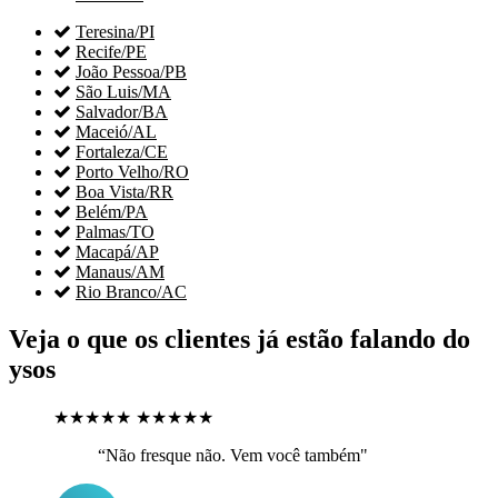

Teresina/PI

Recife/PE

João Pessoa/PB

São Luis/MA

Salvador/BA

Maceió/AL

Fortaleza/CE

Porto Velho/RO

Boa Vista/RR

Belém/PA

Palmas/TO

Macapá/AP

Manaus/AM

Rio Branco/AC
Veja o que os clientes já estão falando do
ysos
★★★★★
★★★★★
“Não fresque não. Vem você também"