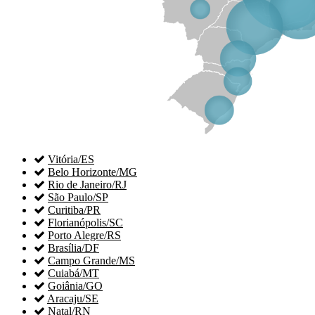

Vitória/ES

Belo Horizonte/MG

Rio de Janeiro/RJ

São Paulo/SP

Curitiba/PR

Florianópolis/SC

Porto Alegre/RS

Brasília/DF

Campo Grande/MS

Cuiabá/MT

Goiânia/GO

Aracaju/SE

Natal/RN