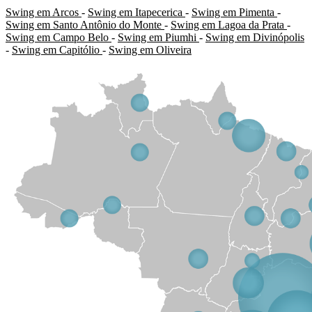
Swing em Arcos
-
Swing em Itapecerica
-
Swing em Pimenta
-
Swing em Santo Antônio do Monte
-
Swing em Lagoa da Prata
-
Swing em Campo Belo
-
Swing em Piumhi
-
Swing em Divinópolis
-
Swing em Capitólio
-
Swing em Oliveira