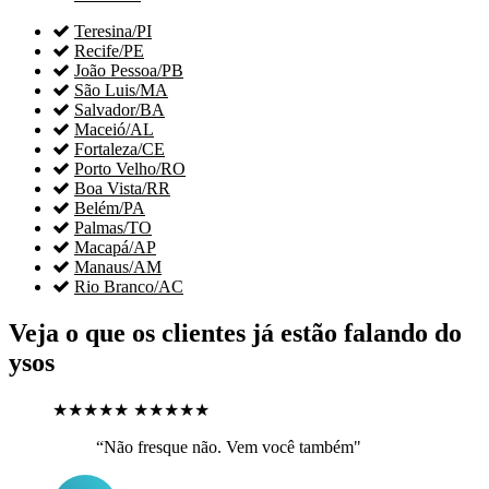

Teresina/PI

Recife/PE

João Pessoa/PB

São Luis/MA

Salvador/BA

Maceió/AL

Fortaleza/CE

Porto Velho/RO

Boa Vista/RR

Belém/PA

Palmas/TO

Macapá/AP

Manaus/AM

Rio Branco/AC
Veja o que os clientes já estão falando do
ysos
★★★★★
★★★★★
“Não fresque não. Vem você também"