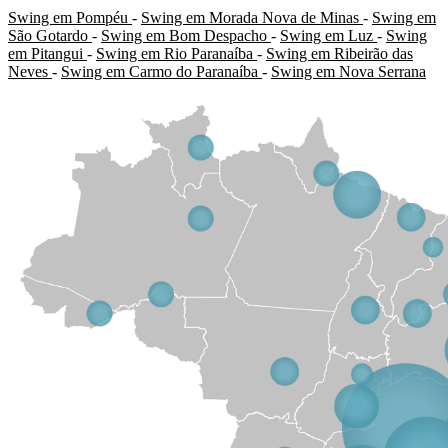
Swing em Pompéu
-
Swing em Morada Nova de Minas
-
Swing em
São Gotardo
-
Swing em Bom Despacho
-
Swing em Luz
-
Swing
em Pitangui
-
Swing em Rio Paranaíba
-
Swing em Ribeirão das
Neves
-
Swing em Carmo do Paranaíba
-
Swing em Nova Serrana