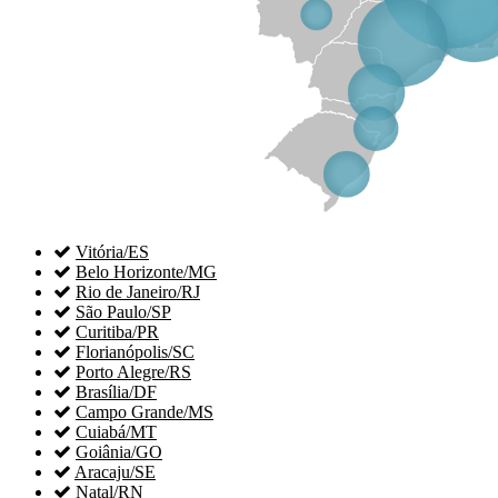

Vitória/ES

Belo Horizonte/MG

Rio de Janeiro/RJ

São Paulo/SP

Curitiba/PR

Florianópolis/SC

Porto Alegre/RS

Brasília/DF

Campo Grande/MS

Cuiabá/MT

Goiânia/GO

Aracaju/SE

Natal/RN