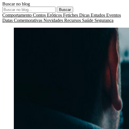
Buscar no blog
Buscar
Comportamento
Contos Eróticos
Fetiches
Dicas
Estudos
Eventos
Datas Comemorativas
Novidades
Recursos
Saúde
Segurança