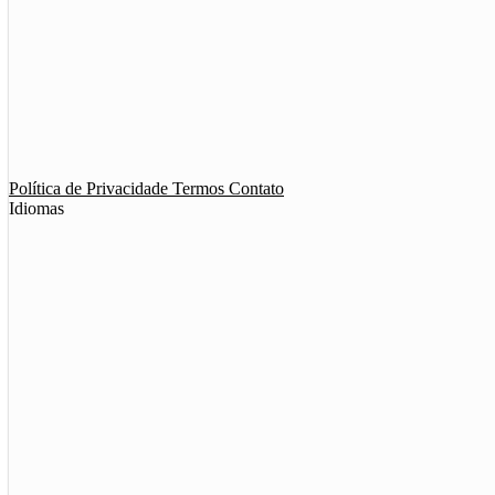
App de Ménage
App de Swing
Política de Privacidade
Termos
Contato
Idiomas