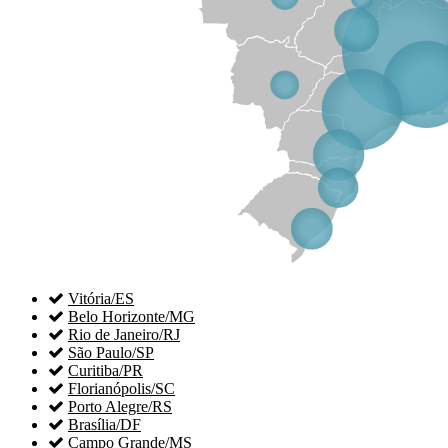

Vitória/ES

Belo Horizonte/MG

Rio de Janeiro/RJ

São Paulo/SP

Curitiba/PR

Florianópolis/SC

Porto Alegre/RS

Brasília/DF

Campo Grande/MS