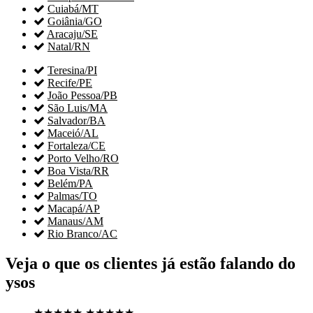

Cuiabá/MT

Goiânia/GO

Aracaju/SE

Natal/RN

Teresina/PI

Recife/PE

João Pessoa/PB

São Luis/MA

Salvador/BA

Maceió/AL

Fortaleza/CE

Porto Velho/RO

Boa Vista/RR

Belém/PA

Palmas/TO

Macapá/AP

Manaus/AM

Rio Branco/AC
Veja o que os clientes já estão falando do
ysos
★★★★★
★★★★★