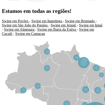
Estamos em todas as regiões!
Swing em Poções
-
Swing em Itapetinga
-
Swing em Brumado
-
Swing em São João do Paraíso
-
Swing em Jequié
-
Swing em Ipiaú
-
Swing em Almenara
-
Swing em Barra da Estiva
-
Swing em
Caculé
-
Swing em Camacan