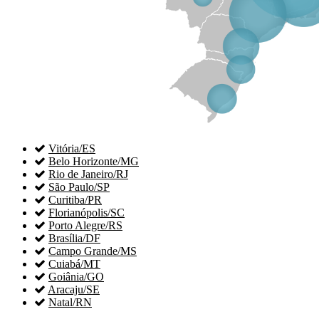

Vitória/ES

Belo Horizonte/MG

Rio de Janeiro/RJ

São Paulo/SP

Curitiba/PR

Florianópolis/SC

Porto Alegre/RS

Brasília/DF

Campo Grande/MS

Cuiabá/MT

Goiânia/GO

Aracaju/SE

Natal/RN