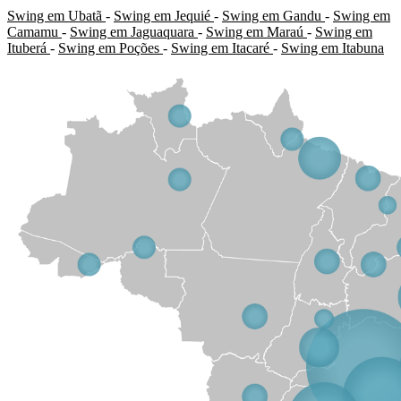
Swing em Ubatã
-
Swing em Jequié
-
Swing em Gandu
-
Swing em
Camamu
-
Swing em Jaguaquara
-
Swing em Maraú
-
Swing em
Ituberá
-
Swing em Poções
-
Swing em Itacaré
-
Swing em Itabuna