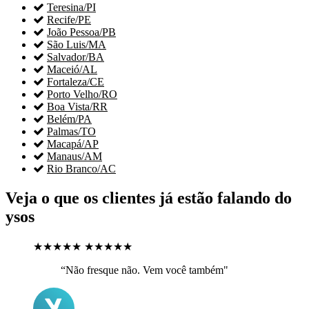

Teresina/PI

Recife/PE

João Pessoa/PB

São Luis/MA

Salvador/BA

Maceió/AL

Fortaleza/CE

Porto Velho/RO

Boa Vista/RR

Belém/PA

Palmas/TO

Macapá/AP

Manaus/AM

Rio Branco/AC
Veja o que os clientes já estão falando do
ysos
★★★★★
★★★★★
“Não fresque não. Vem você também"