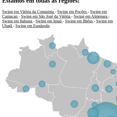
Estamos em todas as regiões!
Swing em Vitória da Conquista
-
Swing em Poções
-
Swing em
Camacan
-
Swing em São José da Vitória
-
Swing em Almenara
-
Swing em Itabuna
-
Swing em Ipiaú
-
Swing em Ilhéus
-
Swing em
Ubatã
-
Swing em Eunápolis