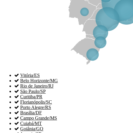

Vitória/ES

Belo Horizonte/MG

Rio de Janeiro/RJ

São Paulo/SP

Curitiba/PR

Florianópolis/SC

Porto Alegre/RS

Brasília/DF

Campo Grande/MS

Cuiabá/MT

Goiânia/GO