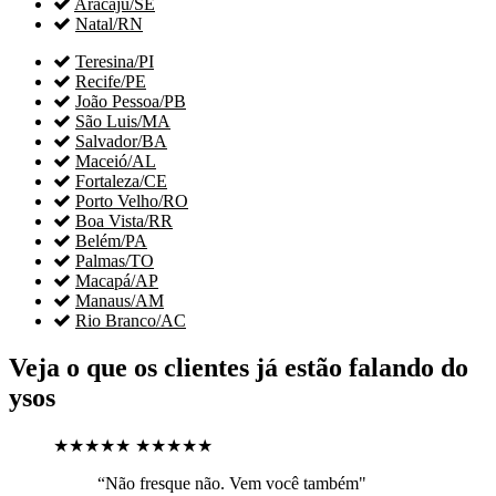

Aracaju/SE

Natal/RN

Teresina/PI

Recife/PE

João Pessoa/PB

São Luis/MA

Salvador/BA

Maceió/AL

Fortaleza/CE

Porto Velho/RO

Boa Vista/RR

Belém/PA

Palmas/TO

Macapá/AP

Manaus/AM

Rio Branco/AC
Veja o que os clientes já estão falando do
ysos
★★★★★
★★★★★
“Não fresque não. Vem você também"