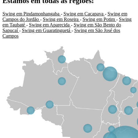
Estamos em todas as regiões!
Swing em Pindamonhangaba
-
Swing em Caçapava
-
Swing em
Campos do Jordão
-
Swing em Roseira
-
Swing em Potim
-
Swing
em Taubaté
-
Swing em Aparecida
-
Swing em São Bento do
Sapucaí
-
Swing em Guaratinguetá
-
Swing em São José dos
Campos