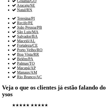

Goiânia/GO

Aracaju/SE

Natal/RN

Teresina/PI

Recife/PE

João Pessoa/PB

São Luis/MA

Salvador/BA

Maceió/AL

Fortaleza/CE

Porto Velho/RO

Boa Vista/RR

Belém/PA

Palmas/TO

Macapá/AP

Manaus/AM

Rio Branco/AC
Veja o que os clientes já estão falando do
ysos
★★★★★
★★★★★