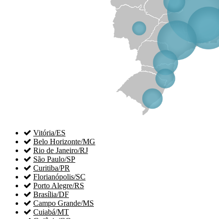

Vitória/ES

Belo Horizonte/MG

Rio de Janeiro/RJ

São Paulo/SP

Curitiba/PR

Florianópolis/SC

Porto Alegre/RS

Brasília/DF

Campo Grande/MS

Cuiabá/MT