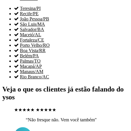

Teresina/PI

Recife/PE

João Pessoa/PB

São Luis/MA

Salvador/BA

Maceió/AL

Fortaleza/CE

Porto Velho/RO

Boa Vista/RR

Belém/PA

Palmas/TO

Macapá/AP

Manaus/AM

Rio Branco/AC
Veja o que os clientes já estão falando do
ysos
★★★★★
★★★★★
“Não fresque não. Vem você também"