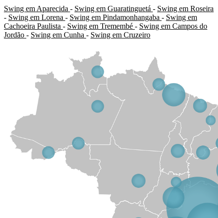
Swing em Aparecida
-
Swing em Guaratinguetá
-
Swing em Roseira
-
Swing em Lorena
-
Swing em Pindamonhangaba
-
Swing em
Cachoeira Paulista
-
Swing em Tremembé
-
Swing em Campos do
Jordão
-
Swing em Cunha
-
Swing em Cruzeiro