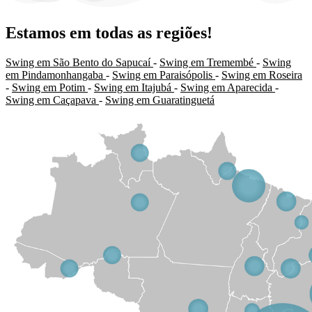
Estamos em todas as regiões!
Swing em São Bento do Sapucaí
-
Swing em Tremembé
-
Swing
em Pindamonhangaba
-
Swing em Paraisópolis
-
Swing em Roseira
-
Swing em Potim
-
Swing em Itajubá
-
Swing em Aparecida
-
Swing em Caçapava
-
Swing em Guaratinguetá