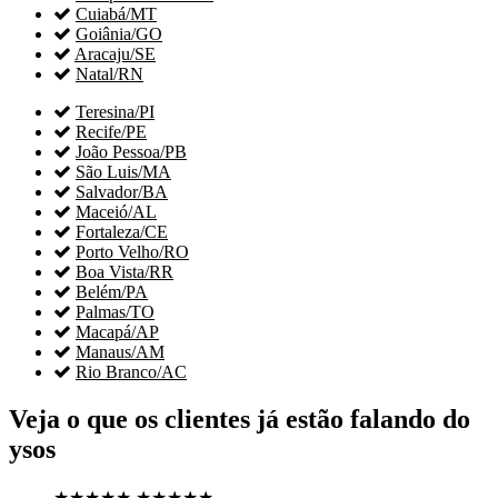

Cuiabá/MT

Goiânia/GO

Aracaju/SE

Natal/RN

Teresina/PI

Recife/PE

João Pessoa/PB

São Luis/MA

Salvador/BA

Maceió/AL

Fortaleza/CE

Porto Velho/RO

Boa Vista/RR

Belém/PA

Palmas/TO

Macapá/AP

Manaus/AM

Rio Branco/AC
Veja o que os clientes já estão falando do
ysos
★★★★★
★★★★★