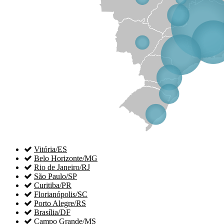

Vitória/ES

Belo Horizonte/MG

Rio de Janeiro/RJ

São Paulo/SP

Curitiba/PR

Florianópolis/SC

Porto Alegre/RS

Brasília/DF

Campo Grande/MS