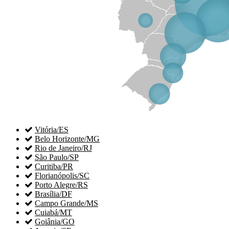

Vitória/ES

Belo Horizonte/MG

Rio de Janeiro/RJ

São Paulo/SP

Curitiba/PR

Florianópolis/SC

Porto Alegre/RS

Brasília/DF

Campo Grande/MS

Cuiabá/MT

Goiânia/GO