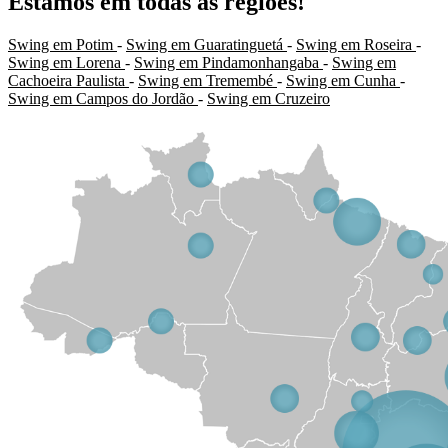
Estamos em todas as regiões!
Swing em Potim
-
Swing em Guaratinguetá
-
Swing em Roseira
-
Swing em Lorena
-
Swing em Pindamonhangaba
-
Swing em
Cachoeira Paulista
-
Swing em Tremembé
-
Swing em Cunha
-
Swing em Campos do Jordão
-
Swing em Cruzeiro