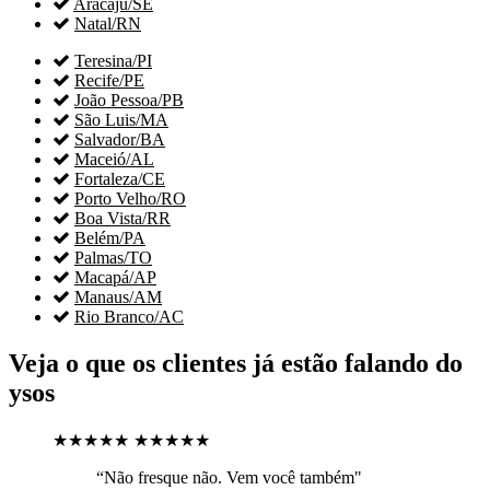

Aracaju/SE

Natal/RN

Teresina/PI

Recife/PE

João Pessoa/PB

São Luis/MA

Salvador/BA

Maceió/AL

Fortaleza/CE

Porto Velho/RO

Boa Vista/RR

Belém/PA

Palmas/TO

Macapá/AP

Manaus/AM

Rio Branco/AC
Veja o que os clientes já estão falando do
ysos
★★★★★
★★★★★
“Não fresque não. Vem você também"