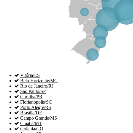

Vitória/ES

Belo Horizonte/MG

Rio de Janeiro/RJ

São Paulo/SP

Curitiba/PR

Florianópolis/SC

Porto Alegre/RS

Brasília/DF

Campo Grande/MS

Cuiabá/MT

Goiânia/GO