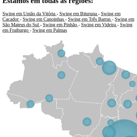
Estamos em todas as regiões!
Swing em União da Vitória
-
Swing em Bituruna
-
Swing em
Caçador
-
Swing em Canoinhas
-
Swing em Três Barras
-
Swing em
São Mateus do Sul
-
Swing em Pinhão
-
Swing em Videira
-
Swing
em Fraiburgo
-
Swing em Palmas