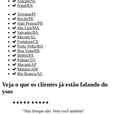

Aracaju/SE

Natal/RN

Teresina/PI

Recife/PE

João Pessoa/PB

São Luis/MA

Salvador/BA

Maceió/AL

Fortaleza/CE

Porto Velho/RO

Boa Vista/RR

Belém/PA

Palmas/TO

Macapá/AP

Manaus/AM

Rio Branco/AC
Veja o que os clientes já estão falando do
ysos
★★★★★
★★★★★
“Não fresque não. Vem você também"