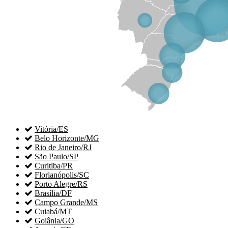

Vitória/ES

Belo Horizonte/MG

Rio de Janeiro/RJ

São Paulo/SP

Curitiba/PR

Florianópolis/SC

Porto Alegre/RS

Brasília/DF

Campo Grande/MS

Cuiabá/MT

Goiânia/GO