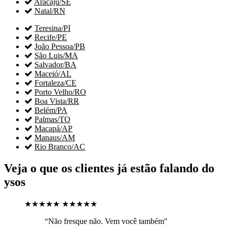

Aracaju/SE

Natal/RN

Teresina/PI

Recife/PE

João Pessoa/PB

São Luis/MA

Salvador/BA

Maceió/AL

Fortaleza/CE

Porto Velho/RO

Boa Vista/RR

Belém/PA

Palmas/TO

Macapá/AP

Manaus/AM

Rio Branco/AC
Veja o que os clientes já estão falando do
ysos
★★★★★
★★★★★
“Não fresque não. Vem você também"