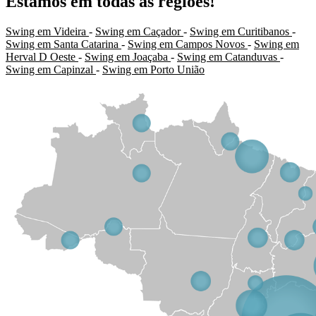
Estamos em todas as regiões!
Swing em Videira
-
Swing em Caçador
-
Swing em Curitibanos
-
Swing em Santa Catarina
-
Swing em Campos Novos
-
Swing em
Herval D Oeste
-
Swing em Joaçaba
-
Swing em Catanduvas
-
Swing em Capinzal
-
Swing em Porto União