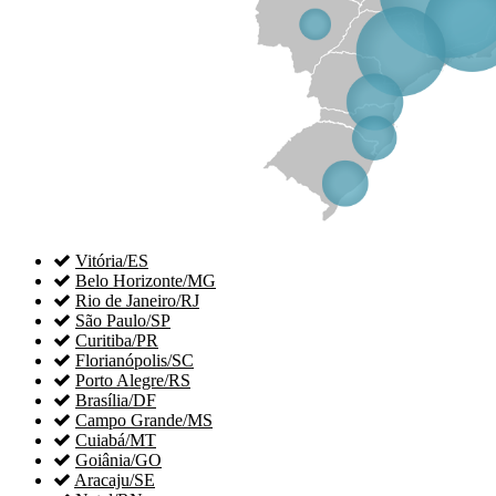

Vitória/ES

Belo Horizonte/MG

Rio de Janeiro/RJ

São Paulo/SP

Curitiba/PR

Florianópolis/SC

Porto Alegre/RS

Brasília/DF

Campo Grande/MS

Cuiabá/MT

Goiânia/GO

Aracaju/SE