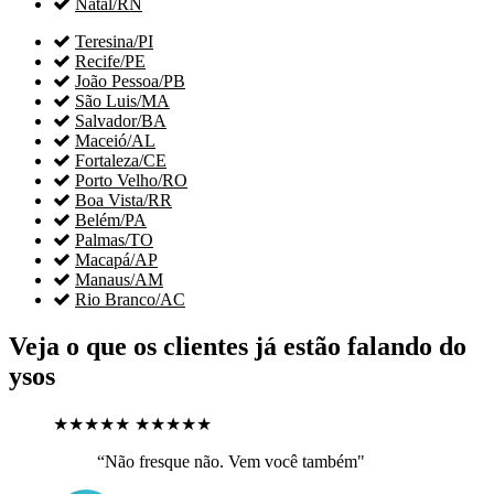

Natal/RN

Teresina/PI

Recife/PE

João Pessoa/PB

São Luis/MA

Salvador/BA

Maceió/AL

Fortaleza/CE

Porto Velho/RO

Boa Vista/RR

Belém/PA

Palmas/TO

Macapá/AP

Manaus/AM

Rio Branco/AC
Veja o que os clientes já estão falando do
ysos
★★★★★
★★★★★
“Não fresque não. Vem você também"