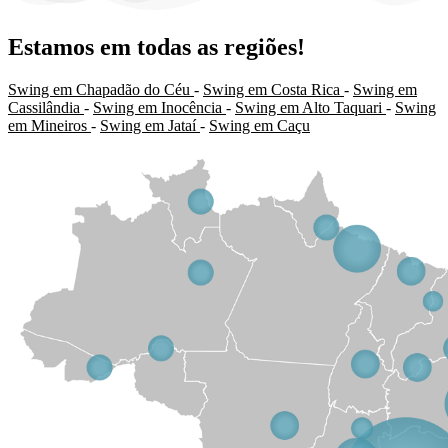
Estamos em todas as regiões!
Swing em Chapadão do Céu
-
Swing em Costa Rica
-
Swing em
Cassilândia
-
Swing em Inocência
-
Swing em Alto Taquari
-
Swing
em Mineiros
-
Swing em Jataí
-
Swing em Caçu