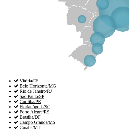

Vitória/ES

Belo Horizonte/MG

Rio de Janeiro/RJ

São Paulo/SP

Curitiba/PR

Florianópolis/SC

Porto Alegre/RS

Brasília/DF

Campo Grande/MS

Cuiabá/MT