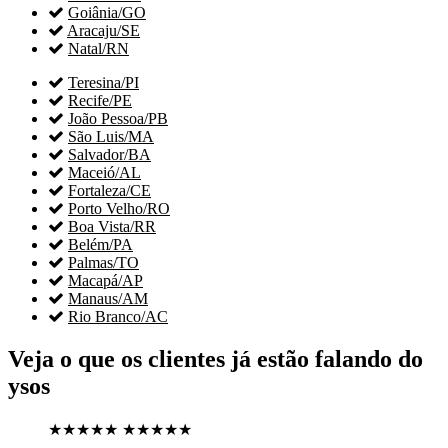

Goiânia/GO

Aracaju/SE

Natal/RN

Teresina/PI

Recife/PE

João Pessoa/PB

São Luis/MA

Salvador/BA

Maceió/AL

Fortaleza/CE

Porto Velho/RO

Boa Vista/RR

Belém/PA

Palmas/TO

Macapá/AP

Manaus/AM

Rio Branco/AC
Veja o que os clientes já estão falando do
ysos
★★★★★
★★★★★