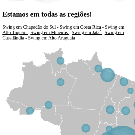
Estamos em todas as regiões!
Swing em Chapadão do Sul
-
Swing em Costa Rica
-
Swing em
Alto Taquari
-
Swing em Mineiros
-
Swing em Jataí
-
Swing em
Cassilândia
-
Swing em Alto Araguaia