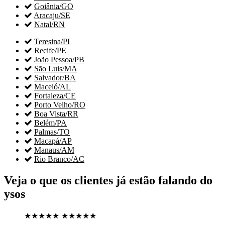

Goiânia/GO

Aracaju/SE

Natal/RN

Teresina/PI

Recife/PE

João Pessoa/PB

São Luis/MA

Salvador/BA

Maceió/AL

Fortaleza/CE

Porto Velho/RO

Boa Vista/RR

Belém/PA

Palmas/TO

Macapá/AP

Manaus/AM

Rio Branco/AC
Veja o que os clientes já estão falando do
ysos
★★★★★
★★★★★