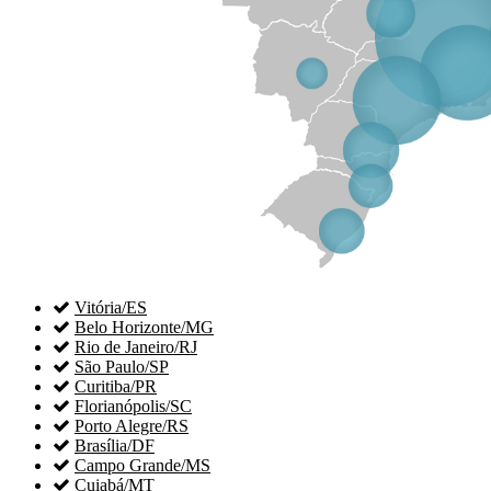

Vitória/ES

Belo Horizonte/MG

Rio de Janeiro/RJ

São Paulo/SP

Curitiba/PR

Florianópolis/SC

Porto Alegre/RS

Brasília/DF

Campo Grande/MS

Cuiabá/MT