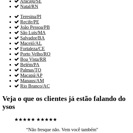

Aracaju/SE

Natal/RN

Teresina/PI

Recife/PE

João Pessoa/PB

São Luis/MA

Salvador/BA

Maceió/AL

Fortaleza/CE

Porto Velho/RO

Boa Vista/RR

Belém/PA

Palmas/TO

Macapá/AP

Manaus/AM

Rio Branco/AC
Veja o que os clientes já estão falando do
ysos
★★★★★
★★★★★
“Não fresque não. Vem você também"