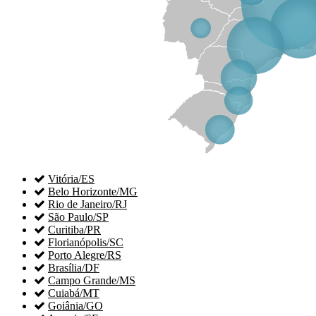

Vitória/ES

Belo Horizonte/MG

Rio de Janeiro/RJ

São Paulo/SP

Curitiba/PR

Florianópolis/SC

Porto Alegre/RS

Brasília/DF

Campo Grande/MS

Cuiabá/MT

Goiânia/GO