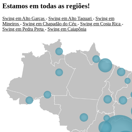
Estamos em todas as regiões!
Swing em Alto Garças
-
Swing em Alto Taquari
-
Swing em
Mineiros
-
Swing em Chapadão do Céu
-
Swing em Costa Rica
-
Swing em Pedra Preta
-
Swing em Caiapônia