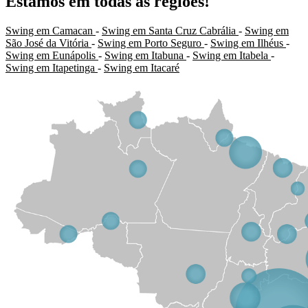
Estamos em todas as regiões!
Swing em Camacan
-
Swing em Santa Cruz Cabrália
-
Swing em
São José da Vitória
-
Swing em Porto Seguro
-
Swing em Ilhéus
-
Swing em Eunápolis
-
Swing em Itabuna
-
Swing em Itabela
-
Swing em Itapetinga
-
Swing em Itacaré