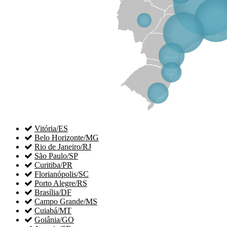

Vitória/ES

Belo Horizonte/MG

Rio de Janeiro/RJ

São Paulo/SP

Curitiba/PR

Florianópolis/SC

Porto Alegre/RS

Brasília/DF

Campo Grande/MS

Cuiabá/MT

Goiânia/GO