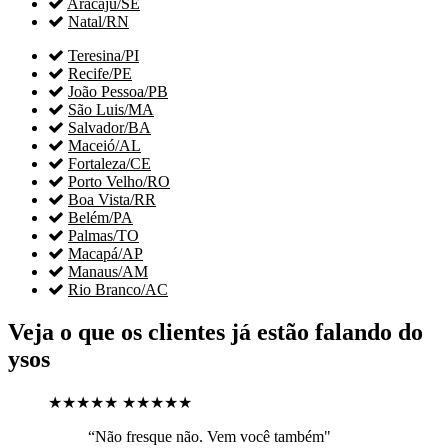

Aracaju/SE

Natal/RN

Teresina/PI

Recife/PE

João Pessoa/PB

São Luis/MA

Salvador/BA

Maceió/AL

Fortaleza/CE

Porto Velho/RO

Boa Vista/RR

Belém/PA

Palmas/TO

Macapá/AP

Manaus/AM

Rio Branco/AC
Veja o que os clientes já estão falando do
ysos
★★★★★
★★★★★
“Não fresque não. Vem você também"