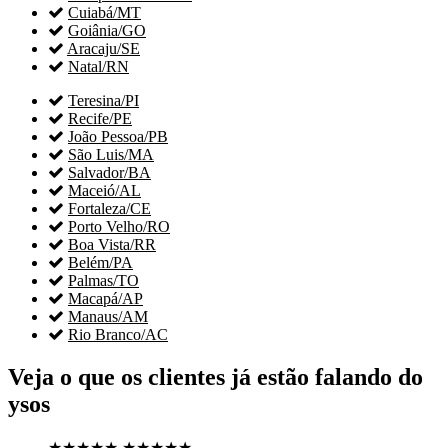

Cuiabá/MT

Goiânia/GO

Aracaju/SE

Natal/RN

Teresina/PI

Recife/PE

João Pessoa/PB

São Luis/MA

Salvador/BA

Maceió/AL

Fortaleza/CE

Porto Velho/RO

Boa Vista/RR

Belém/PA

Palmas/TO

Macapá/AP

Manaus/AM

Rio Branco/AC
Veja o que os clientes já estão falando do
ysos
★★★★★
★★★★★