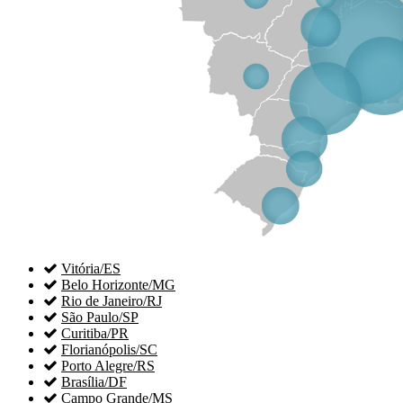

Vitória/ES

Belo Horizonte/MG

Rio de Janeiro/RJ

São Paulo/SP

Curitiba/PR

Florianópolis/SC

Porto Alegre/RS

Brasília/DF

Campo Grande/MS