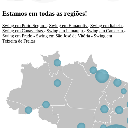
Estamos em todas as regiões!
Swing em Porto Seguro
-
Swing em Eunápolis
-
Swing em Itabela
-
Swing em Canavieiras
-
Swing em Itamaraju
-
Swing em Camacan
-
Swing em Prado
-
Swing em São José da Vitória
-
Swing em
Teixeira de Freitas