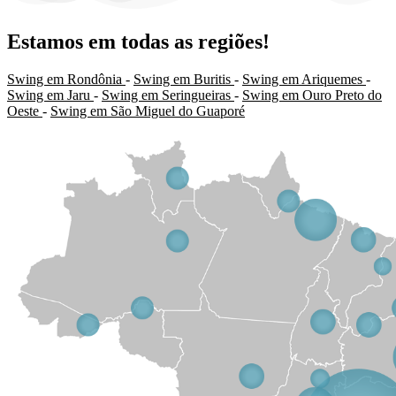
Estamos em todas as regiões!
Swing em Rondônia
-
Swing em Buritis
-
Swing em Ariquemes
-
Swing em Jaru
-
Swing em Seringueiras
-
Swing em Ouro Preto do
Oeste
-
Swing em São Miguel do Guaporé