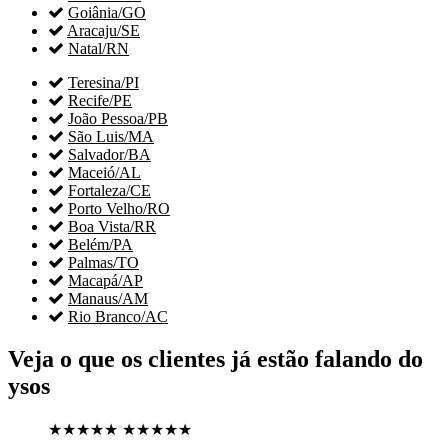

Goiânia/GO

Aracaju/SE

Natal/RN

Teresina/PI

Recife/PE

João Pessoa/PB

São Luis/MA

Salvador/BA

Maceió/AL

Fortaleza/CE

Porto Velho/RO

Boa Vista/RR

Belém/PA

Palmas/TO

Macapá/AP

Manaus/AM

Rio Branco/AC
Veja o que os clientes já estão falando do
ysos
★★★★★
★★★★★