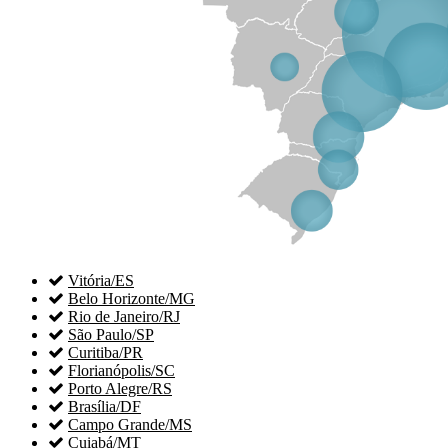

Vitória/ES

Belo Horizonte/MG

Rio de Janeiro/RJ

São Paulo/SP

Curitiba/PR

Florianópolis/SC

Porto Alegre/RS

Brasília/DF

Campo Grande/MS

Cuiabá/MT