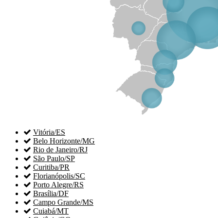

Vitória/ES

Belo Horizonte/MG

Rio de Janeiro/RJ

São Paulo/SP

Curitiba/PR

Florianópolis/SC

Porto Alegre/RS

Brasília/DF

Campo Grande/MS

Cuiabá/MT