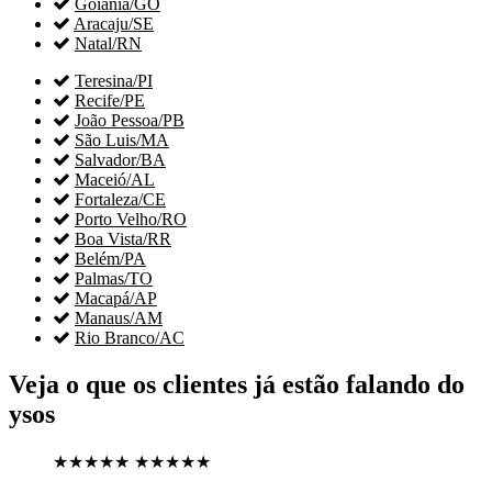

Goiânia/GO

Aracaju/SE

Natal/RN

Teresina/PI

Recife/PE

João Pessoa/PB

São Luis/MA

Salvador/BA

Maceió/AL

Fortaleza/CE

Porto Velho/RO

Boa Vista/RR

Belém/PA

Palmas/TO

Macapá/AP

Manaus/AM

Rio Branco/AC
Veja o que os clientes já estão falando do
ysos
★★★★★
★★★★★