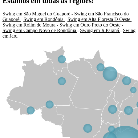
Estamos em todas as regiões!
Swing em São Miguel do Guaporé
-
Swing em São Francisco do
Guaporé
-
Swing em Rondônia
-
Swing em Alta Floresta D Oeste
-
Swing em Rolim de Moura
-
Swing em Ouro Preto do Oeste
-
Swing em Campo Novo de Rondônia
-
Swing em Ji-Paraná
-
Swing
em Jaru