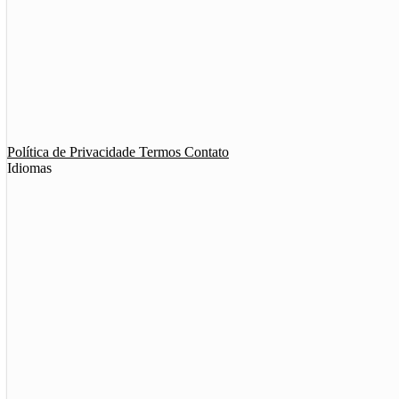
App de Ménage
App de Swing
Política de Privacidade
Termos
Contato
Idiomas