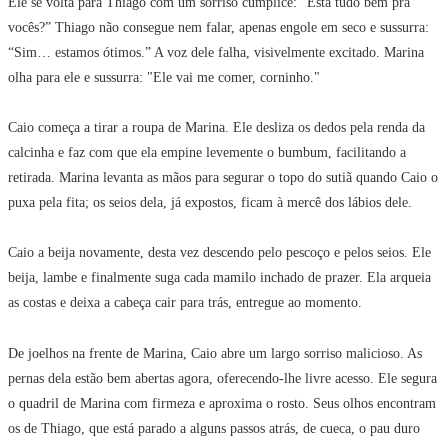
Ele se volta para Thiago com um sorriso cúmplice: “Está tudo bem pra
vocês?” Thiago não consegue nem falar, apenas engole em seco e sussurra:
“Sim… estamos ótimos.” A voz dele falha, visivelmente excitado. Marina
olha para ele e sussurra: "Ele vai me comer, corninho."
Caio começa a tirar a roupa de Marina. Ele desliza os dedos pela renda da
calcinha e faz com que ela empine levemente o bumbum, facilitando a
retirada. Marina levanta as mãos para segurar o topo do sutiã quando Caio o
puxa pela fita; os seios dela, já expostos, ficam à mercê dos lábios dele.
Caio a beija novamente, desta vez descendo pelo pescoço e pelos seios. Ele
beija, lambe e finalmente suga cada mamilo inchado de prazer. Ela arqueia
as costas e deixa a cabeça cair para trás, entregue ao momento.
De joelhos na frente de Marina, Caio abre um largo sorriso malicioso. As
pernas dela estão bem abertas agora, oferecendo-lhe livre acesso. Ele segura
o quadril de Marina com firmeza e aproxima o rosto. Seus olhos encontram
os de Thiago, que está parado a alguns passos atrás, de cueca, o pau duro