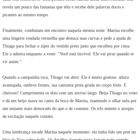
revela um pouco das fantasias que têm e recebe dele palavras doces e
picantes ao mesmo tempo.
Finalmente, combinam um encontro naquela mesma noite. Marina escolhe
uma lingerie rendada vermelha que destaca suas curvas e pede a ajuda de
Thiago para fechar o zíper do vestido preto justo que escolheu por cima.
Ele a admira enquanto a veste: “Você está incrível. Ele vai pirar quando te
vir assim.”
Quando a campainha toca, Thiago vai abrir. Ele é muito gostoso: altura
avantajada, ombros firmes, sua camiseta preta gruda no corpo forte. E
cheiroso! Cumprimenta os dois com um sorriso largo. Beija Thiago no rosto
e dá um beijo suave no canto da boca de Marina, mantendo o olhar nela por
um instante mais demorado do que o de costume. Os três sentem o arrepio
de excitação naquele contato.
Uma lembrança invade Marina naquele momento: ela tinha lido um post no
blog da Ysos sobre bulls. Os detalhes daquele texto faziam todo sentido.