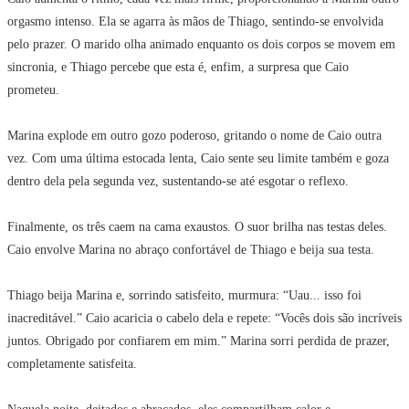
orgasmo intenso. Ela se agarra às mãos de Thiago, sentindo-se envolvida
pelo prazer. O marido olha animado enquanto os dois corpos se movem em
sincronia, e Thiago percebe que esta é, enfim, a surpresa que Caio
prometeu.
Marina explode em outro gozo poderoso, gritando o nome de Caio outra
vez. Com uma última estocada lenta, Caio sente seu limite também e goza
dentro dela pela segunda vez, sustentando-se até esgotar o reflexo.
Finalmente, os três caem na cama exaustos. O suor brilha nas testas deles.
Caio envolve Marina no abraço confortável de Thiago e beija sua testa.
Thiago beija Marina e, sorrindo satisfeito, murmura: “Uau... isso foi
inacreditável.” Caio acaricia o cabelo dela e repete: “Vocês dois são incríveis
juntos. Obrigado por confiarem em mim.” Marina sorri perdida de prazer,
completamente satisfeita.