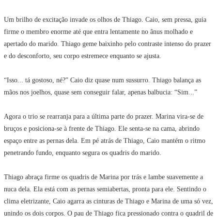
Um brilho de excitação invade os olhos de Thiago. Caio, sem pressa, guia
firme o membro enorme até que entra lentamente no ânus molhado e
apertado do marido. Thiago geme baixinho pelo contraste intenso do prazer
e do desconforto, seu corpo estremece enquanto se ajusta.
“Isso... tá gostoso, né?” Caio diz quase num sussurro. Thiago balança as
mãos nos joelhos, quase sem conseguir falar, apenas balbucia: “Sim...”
Agora o trio se rearranja para a última parte do prazer. Marina vira-se de
bruços e posiciona-se à frente de Thiago. Ele senta-se na cama, abrindo
espaço entre as pernas dela. Em pé atrás de Thiago, Caio mantém o ritmo
penetrando fundo, enquanto segura os quadris do marido.
Thiago abraça firme os quadris de Marina por trás e lambe suavemente a
nuca dela. Ela está com as pernas semiabertas, pronta para ele. Sentindo o
clima eletrizante, Caio agarra as cinturas de Thiago e Marina de uma só vez,
unindo os dois corpos. O pau de Thiago fica pressionado contra o quadril de