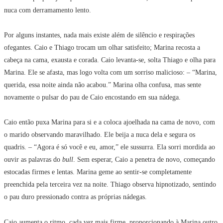
nuca com derramamento lento.
Por alguns instantes, nada mais existe além de silêncio e respirações
ofegantes. Caio e Thiago trocam um olhar satisfeito; Marina recosta a
cabeça na cama, exausta e corada. Caio levanta-se, solta Thiago e olha para
Marina. Ele se afasta, mas logo volta com um sorriso malicioso: – “Marina,
querida, essa noite ainda não acabou.” Marina olha confusa, mas sente
novamente o pulsar do pau de Caio encostando em sua nádega.
Caio então puxa Marina para si e a coloca ajoelhada na cama de novo, com
o marido observando maravilhado. Ele beija a nuca dela e segura os
quadris. – “Agora é só você e eu, amor,” ele sussurra. Ela sorri mordida ao
ouvir as palavras do
bull
. Sem esperar, Caio a penetra de novo, começando
estocadas firmes e lentas. Marina geme ao sentir-se completamente
preenchida pela terceira vez na noite. Thiago observa hipnotizado, sentindo
o pau duro pressionado contra as próprias nádegas.
Caio aumenta o ritmo, cada vez mais firme, proporcionando à Marina outro