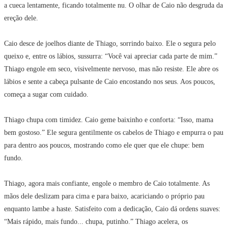
a cueca lentamente, ficando totalmente nu. O olhar de Caio não desgruda da
ereção dele.
Caio desce de joelhos diante de Thiago, sorrindo baixo. Ele o segura pelo
queixo e, entre os lábios, sussurra: “Você vai apreciar cada parte de mim.”
Thiago engole em seco, visivelmente nervoso, mas não resiste. Ele abre os
lábios e sente a cabeça pulsante de Caio encostando nos seus. Aos poucos,
começa a sugar com cuidado.
Thiago chupa com timidez. Caio geme baixinho e conforta: “Isso, mama
bem gostoso.” Ele segura gentilmente os cabelos de Thiago e empurra o pau
para dentro aos poucos, mostrando como ele quer que ele chupe: bem
fundo.
Thiago, agora mais confiante, engole o membro de Caio totalmente. As
mãos dele deslizam para cima e para baixo, acariciando o próprio pau
enquanto lambe a haste. Satisfeito com a dedicação, Caio dá ordens suaves:
“Mais rápido, mais fundo... chupa, putinho.” Thiago acelera, os