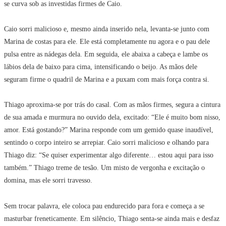
se curva sob as investidas firmes de Caio.
Caio sorri malicioso e, mesmo ainda inserido nela, levanta-se junto com
Marina de costas para ele. Ele está completamente nu agora e o pau dele
pulsa entre as nádegas dela. Em seguida, ele abaixa a cabeça e lambe os
lábios dela de baixo para cima, intensificando o beijo. As mãos dele
seguram firme o quadril de Marina e a puxam com mais força contra si.
Thiago aproxima-se por trás do casal. Com as mãos firmes, segura a cintura
de sua amada e murmura no ouvido dela, excitado: “Ele é muito bom nisso,
amor. Está gostando?” Marina responde com um gemido quase inaudível,
sentindo o corpo inteiro se arrepiar. Caio sorri malicioso e olhando para
Thiago diz: “Se quiser experimentar algo diferente… estou aqui para isso
também.” Thiago treme de tesão. Um misto de vergonha e excitação o
domina, mas ele sorri travesso.
Sem trocar palavra, ele coloca pau endurecido para fora e começa a se
masturbar freneticamente. Em silêncio, Thiago senta-se ainda mais e desfaz