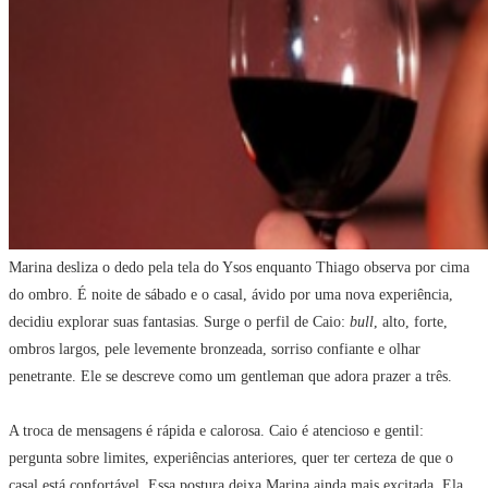
Marina desliza o dedo pela tela do Ysos enquanto Thiago observa por cima
do ombro. É noite de sábado e o casal, ávido por uma nova experiência,
decidiu explorar suas fantasias. Surge o perfil de Caio:
bull
, alto, forte,
ombros largos, pele levemente bronzeada, sorriso confiante e olhar
penetrante. Ele se descreve como um gentleman que adora prazer a três.
A troca de mensagens é rápida e calorosa. Caio é atencioso e gentil:
pergunta sobre limites, experiências anteriores, quer ter certeza de que o
casal está confortável. Essa postura deixa Marina ainda mais excitada. Ela