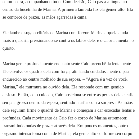
como pedra, acompanhando tudo. Com decisão, Caio passa a língua no
centro da bucetinha de Marina. A primeira lambida faz ela gemer alto. Ela
se contorce de prazer, as mãos agarradas à cama.
Ele lambe e suga o clitóris de Marina com fervor. Marina arqueia ainda
mais o quadril, pressionando-se contra os lábios dele, e o calor aumenta no
quarto.
Marina geme profundamente enquanto sente Caio preenchê-la lentamente.
Ele envolve os quadris dela com força, alinhando cuidadosamente o pau
endurecido ao centro molhado de sua esposa. – “Agora é a vez de você,
Marina,” ele murmura no ouvido dela. Ela responde com um gemido
ansioso. Então, com cuidado, Caio posiciona-se entre as pernas dela e enfia
seu pau grosso dentro da esposa, sentindo-a arfar com a surpresa. As mãos
dele seguram firme o quadril de Marina e começam a dar estocadas lentas e
profundas. Cada movimento de Caio faz o corpo de Marina estremecer,
transmitindo ondas de prazer através dela. Em poucos momentos, outro
orgasmo intenso toma conta de Marina; ela geme alto conforme seu corpo