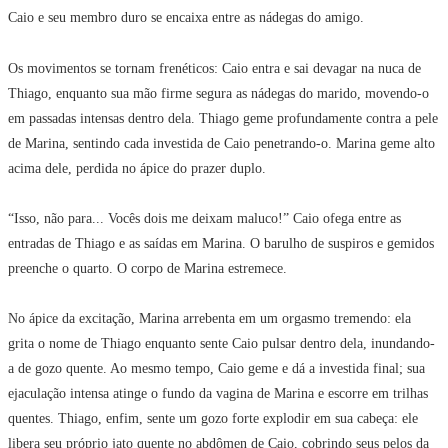
Caio e seu membro duro se encaixa entre as nádegas do amigo.
Os movimentos se tornam frenéticos: Caio entra e sai devagar na nuca de
Thiago, enquanto sua mão firme segura as nádegas do marido, movendo-o
em passadas intensas dentro dela. Thiago geme profundamente contra a pele
de Marina, sentindo cada investida de Caio penetrando-o. Marina geme alto
acima dele, perdida no ápice do prazer duplo.
“Isso, não para... Vocês dois me deixam maluco!” Caio ofega entre as
entradas de Thiago e as saídas em Marina. O barulho de suspiros e gemidos
preenche o quarto. O corpo de Marina estremece.
No ápice da excitação, Marina arrebenta em um orgasmo tremendo: ela
grita o nome de Thiago enquanto sente Caio pulsar dentro dela, inundando-
a de gozo quente. Ao mesmo tempo, Caio geme e dá a investida final; sua
ejaculação intensa atinge o fundo da vagina de Marina e escorre em trilhas
quentes. Thiago, enfim, sente um gozo forte explodir em sua cabeça: ele
libera seu próprio jato quente no abdômen de Caio, cobrindo seus pelos da