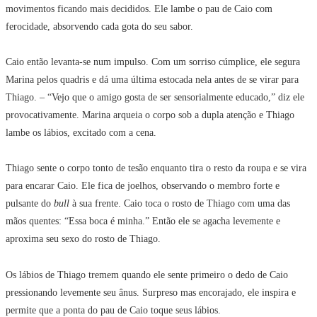
movimentos ficando mais decididos. Ele lambe o pau de Caio com
ferocidade, absorvendo cada gota do seu sabor.
Caio então levanta-se num impulso. Com um sorriso cúmplice, ele segura
Marina pelos quadris e dá uma última estocada nela antes de se virar para
Thiago. – “Vejo que o amigo gosta de ser sensorialmente educado,” diz ele
provocativamente. Marina arqueia o corpo sob a dupla atenção e Thiago
lambe os lábios, excitado com a cena.
Thiago sente o corpo tonto de tesão enquanto tira o resto da roupa e se vira
para encarar Caio. Ele fica de joelhos, observando o membro forte e
pulsante do
bull
à sua frente. Caio toca o rosto de Thiago com uma das
mãos quentes: “Essa boca é minha.” Então ele se agacha levemente e
aproxima seu sexo do rosto de Thiago.
Os lábios de Thiago tremem quando ele sente primeiro o dedo de Caio
pressionando levemente seu ânus. Surpreso mas encorajado, ele inspira e
permite que a ponta do pau de Caio toque seus lábios.