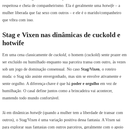
respeitosa e cheia de companheirismo. Ela é geralmente uma
hotwife
– a
mulher liberada que faz sexo com outros – e ele é o marido/companheiro
que vibra com isso.
Stag e Vixen nas dinâmicas de cuckold e
hotwife
Em uma cena classicamente de
cuckold
, o homem (cuckold) sente prazer em
ser excluído ou humilhado enquanto sua parceira transa com outro, às vezes
sob um jogo de dominação consensual. No caso
Stag/Vixen
, o roteiro
muda: o Stag não assiste envergonhado, mas sim se envolve ativamente e
sente orgulho. A diferença-chave é que há
poder e orgulho
em vez de
humilhação. O casal define juntos como a brincadeira vai acontecer,
mantendo todo mundo confortável.
Já em dinâmicas
hotwife
(quando a mulher tem a liberdade de transar com
outros), o Stag/Vixen é uma variação positiva dessa fantasia. A Vixen sai
para explorar suas fantasias com outros parceiros, geralmente com o apoio