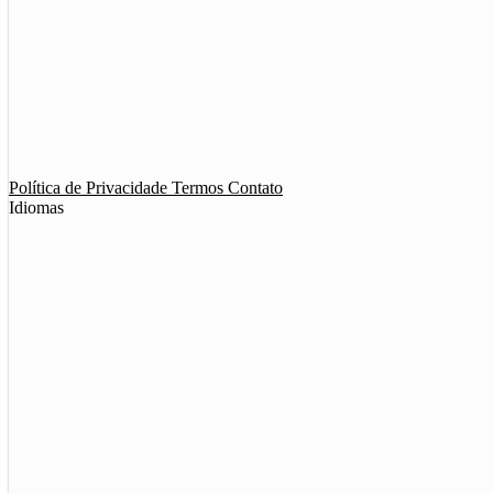
App de Ménage
App de Swing
Política de Privacidade
Termos
Contato
Idiomas