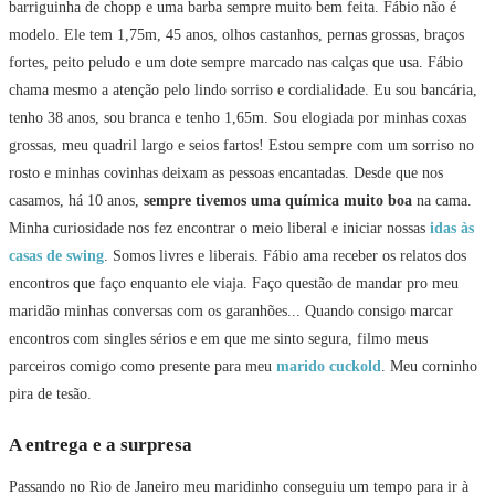
barriguinha de chopp e uma barba sempre muito bem feita. Fábio não é
modelo. Ele tem 1,75m, 45 anos, olhos castanhos, pernas grossas, braços
fortes, peito peludo e um dote sempre marcado nas calças que usa. Fábio
chama mesmo a atenção pelo lindo sorriso e cordialidade. Eu sou bancária,
tenho 38 anos, sou branca e tenho 1,65m. Sou elogiada por minhas coxas
grossas, meu quadril largo e seios fartos! Estou sempre com um sorriso no
rosto e minhas covinhas deixam as pessoas encantadas. Desde que nos
casamos, há 10 anos,
sempre tivemos uma química muito boa
na cama.
Minha curiosidade nos fez encontrar o meio liberal e iniciar nossas
idas às
casas de swing
. Somos livres e liberais. Fábio ama receber os relatos dos
encontros que faço enquanto ele viaja. Faço questão de mandar pro meu
maridão minhas conversas com os garanhões... Quando consigo marcar
encontros com singles sérios e em que me sinto segura, filmo meus
parceiros comigo como presente para meu
marido cuckold
. Meu corninho
pira de tesão.
A entrega e a surpresa
Passando no Rio de Janeiro meu maridinho conseguiu um tempo para ir à