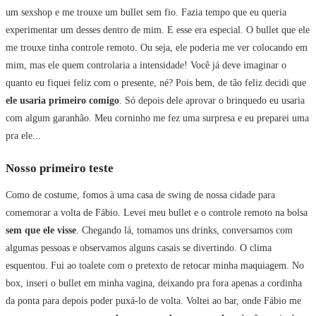
um sexshop e me trouxe um bullet sem fio. Fazia tempo que eu queria
experimentar um desses dentro de mim. E esse era especial. O bullet que ele
me trouxe tinha controle remoto. Ou seja, ele poderia me ver colocando em
mim, mas ele quem controlaria a intensidade! Você já deve imaginar o
quanto eu fiquei feliz com o presente, né? Pois bem, de tão feliz decidi que
ele usaria primeiro comigo
. Só depois dele aprovar o brinquedo eu usaria
com algum garanhão. Meu corninho me fez uma surpresa e eu preparei uma
pra ele...
Nosso primeiro teste
Como de costume, fomos à uma casa de swing de nossa cidade para
comemorar a volta de Fábio. Levei meu bullet e o controle remoto na bolsa
sem que ele visse
. Chegando lá, tomamos uns drinks, conversamos com
algumas pessoas e observamos alguns casais se divertindo. O clima
esquentou. Fui ao toalete com o pretexto de retocar minha maquiagem. No
box, inseri o bullet em minha vagina, deixando pra fora apenas a cordinha
da ponta para depois poder puxá-lo de volta. Voltei ao bar, onde Fábio me