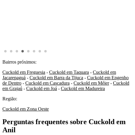
Bairros próximos:
Cuckold em Freguesia
-
Cuckold em Taquara
-
Cuckold em
Jacarepaguá
-
Cuckold em Barra da Tijuca
-
Cuckold em Engenho
de Dentro
-
Cuckold em Cascadura
-
Cuckold em Méier
-
Cuckold
em Grajaú
-
Cuckold em Joá
-
Cuckold em Madureira
Região:
Cuckold em Zona Oeste
Perguntas frequentes sobre Cuckold em
Anil