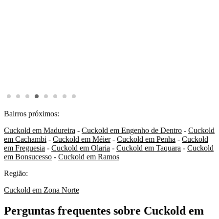
Bairros próximos:
Cuckold em Madureira
-
Cuckold em Engenho de Dentro
-
Cuckold
em Cachambi
-
Cuckold em Méier
-
Cuckold em Penha
-
Cuckold
em Freguesia
-
Cuckold em Olaria
-
Cuckold em Taquara
-
Cuckold
em Bonsucesso
-
Cuckold em Ramos
Região:
Cuckold em Zona Norte
Perguntas frequentes sobre Cuckold em