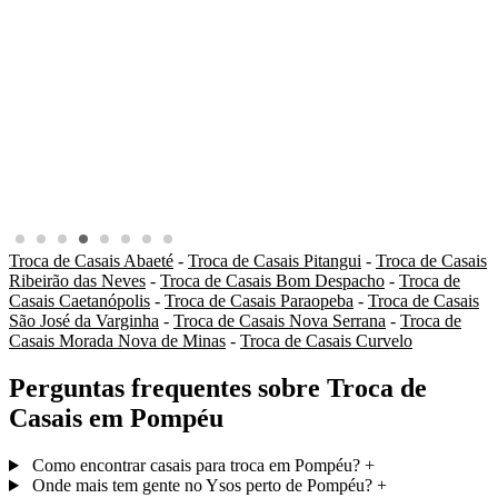
Troca de Casais Abaeté
-
Troca de Casais Pitangui
-
Troca de Casais
Ribeirão das Neves
-
Troca de Casais Bom Despacho
-
Troca de
Casais Caetanópolis
-
Troca de Casais Paraopeba
-
Troca de Casais
São José da Varginha
-
Troca de Casais Nova Serrana
-
Troca de
Casais Morada Nova de Minas
-
Troca de Casais Curvelo
Perguntas frequentes sobre Troca de
Casais em Pompéu
Como encontrar casais para troca em Pompéu?
+
Onde mais tem gente no Ysos perto de Pompéu?
+