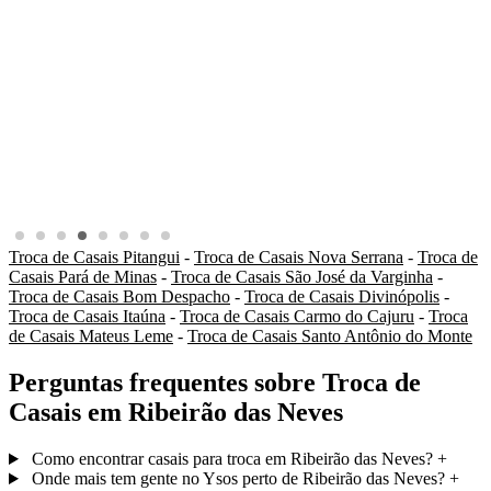
Troca de Casais Pitangui
-
Troca de Casais Nova Serrana
-
Troca de
Casais Pará de Minas
-
Troca de Casais São José da Varginha
-
Troca de Casais Bom Despacho
-
Troca de Casais Divinópolis
-
Troca de Casais Itaúna
-
Troca de Casais Carmo do Cajuru
-
Troca
de Casais Mateus Leme
-
Troca de Casais Santo Antônio do Monte
Perguntas frequentes sobre Troca de
Casais em Ribeirão das Neves
Como encontrar casais para troca em Ribeirão das Neves?
+
Onde mais tem gente no Ysos perto de Ribeirão das Neves?
+