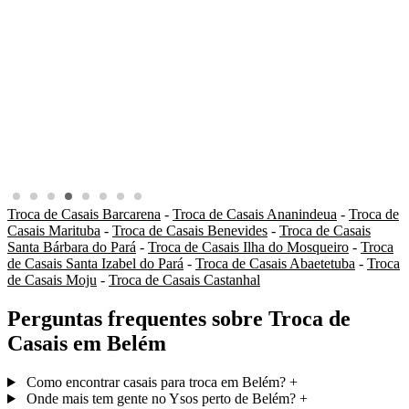
Troca de Casais Barcarena
-
Troca de Casais Ananindeua
-
Troca de
Casais Marituba
-
Troca de Casais Benevides
-
Troca de Casais
Santa Bárbara do Pará
-
Troca de Casais Ilha do Mosqueiro
-
Troca
de Casais Santa Izabel do Pará
-
Troca de Casais Abaetetuba
-
Troca
de Casais Moju
-
Troca de Casais Castanhal
Perguntas frequentes sobre Troca de
Casais em Belém
Como encontrar casais para troca em Belém?
+
Onde mais tem gente no Ysos perto de Belém?
+