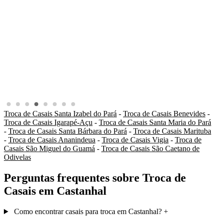
Troca de Casais Santa Izabel do Pará
-
Troca de Casais Benevides
-
Troca de Casais Igarapé-Açu
-
Troca de Casais Santa Maria do Pará
-
Troca de Casais Santa Bárbara do Pará
-
Troca de Casais Marituba
-
Troca de Casais Ananindeua
-
Troca de Casais Vigia
-
Troca de
Casais São Miguel do Guamá
-
Troca de Casais São Caetano de
Odivelas
Perguntas frequentes sobre Troca de
Casais em Castanhal
Como encontrar casais para troca em Castanhal?
+