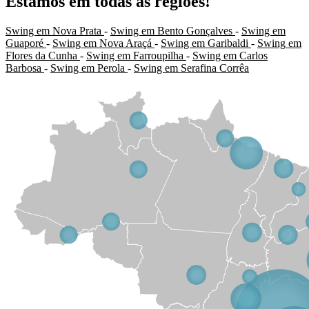
Estamos em todas as regiões!
Swing em Nova Prata
-
Swing em Bento Gonçalves
-
Swing em
Guaporé
-
Swing em Nova Araçá
-
Swing em Garibaldi
-
Swing em
Flores da Cunha
-
Swing em Farroupilha
-
Swing em Carlos
Barbosa
-
Swing em Perola
-
Swing em Serafina Corrêa