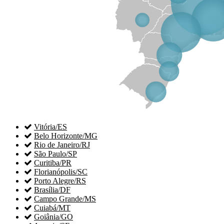

Vitória/ES

Belo Horizonte/MG

Rio de Janeiro/RJ

São Paulo/SP

Curitiba/PR

Florianópolis/SC

Porto Alegre/RS

Brasília/DF

Campo Grande/MS

Cuiabá/MT

Goiânia/GO