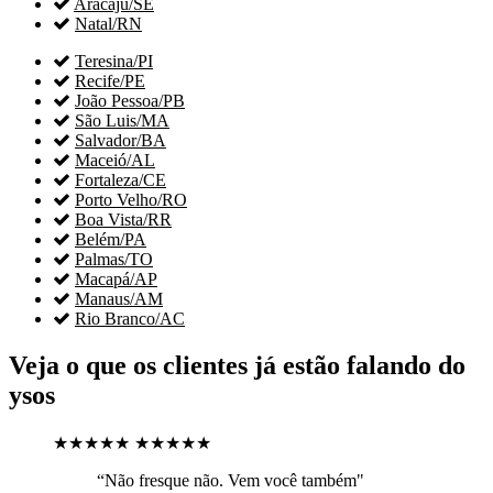

Aracaju/SE

Natal/RN

Teresina/PI

Recife/PE

João Pessoa/PB

São Luis/MA

Salvador/BA

Maceió/AL

Fortaleza/CE

Porto Velho/RO

Boa Vista/RR

Belém/PA

Palmas/TO

Macapá/AP

Manaus/AM

Rio Branco/AC
Veja o que os clientes já estão falando do
ysos
★★★★★
★★★★★
“Não fresque não. Vem você também"