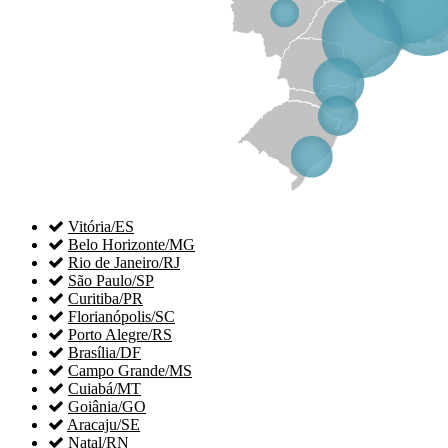

Vitória/ES

Belo Horizonte/MG

Rio de Janeiro/RJ

São Paulo/SP

Curitiba/PR

Florianópolis/SC

Porto Alegre/RS

Brasília/DF

Campo Grande/MS

Cuiabá/MT

Goiânia/GO

Aracaju/SE

Natal/RN