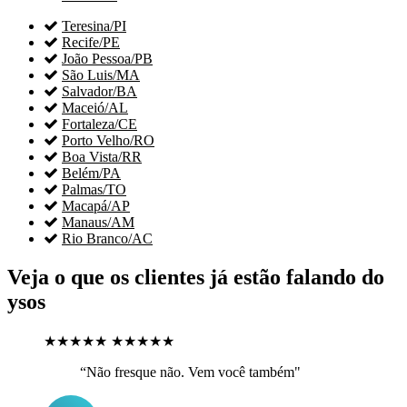

Teresina/PI

Recife/PE

João Pessoa/PB

São Luis/MA

Salvador/BA

Maceió/AL

Fortaleza/CE

Porto Velho/RO

Boa Vista/RR

Belém/PA

Palmas/TO

Macapá/AP

Manaus/AM

Rio Branco/AC
Veja o que os clientes já estão falando do
ysos
★★★★★
★★★★★
“Não fresque não. Vem você também"