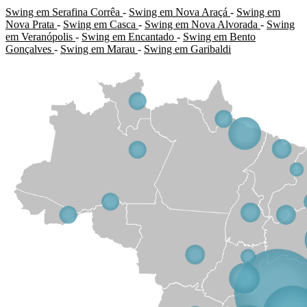
Swing em Serafina Corrêa
-
Swing em Nova Araçá
-
Swing em
Nova Prata
-
Swing em Casca
-
Swing em Nova Alvorada
-
Swing
em Veranópolis
-
Swing em Encantado
-
Swing em Bento
Gonçalves
-
Swing em Marau
-
Swing em Garibaldi