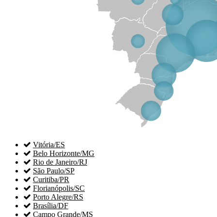

Vitória/ES

Belo Horizonte/MG

Rio de Janeiro/RJ

São Paulo/SP

Curitiba/PR

Florianópolis/SC

Porto Alegre/RS

Brasília/DF

Campo Grande/MS