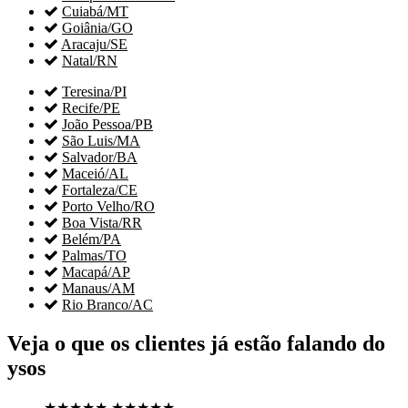

Cuiabá/MT

Goiânia/GO

Aracaju/SE

Natal/RN

Teresina/PI

Recife/PE

João Pessoa/PB

São Luis/MA

Salvador/BA

Maceió/AL

Fortaleza/CE

Porto Velho/RO

Boa Vista/RR

Belém/PA

Palmas/TO

Macapá/AP

Manaus/AM

Rio Branco/AC
Veja o que os clientes já estão falando do
ysos
★★★★★
★★★★★