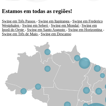
Estamos em todas as regiões!
Swing em Três Passos
-
Swing em Itapiranga
-
Swing em Frederico
Westphalen
-
Swing em Seberi
-
Swing em Mondaí
-
Swing em
Iporã do Oeste
-
Swing em Santo Augusto
-
Swing em Horizontina
-
Swing em Três de Maio
-
Swing em Descanso