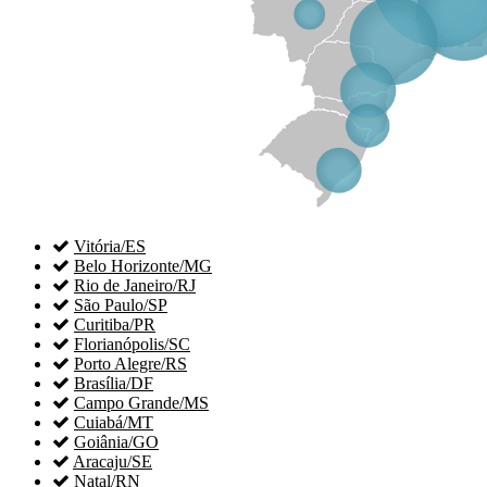

Vitória/ES

Belo Horizonte/MG

Rio de Janeiro/RJ

São Paulo/SP

Curitiba/PR

Florianópolis/SC

Porto Alegre/RS

Brasília/DF

Campo Grande/MS

Cuiabá/MT

Goiânia/GO

Aracaju/SE

Natal/RN