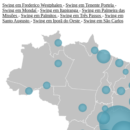
Swing em Frederico Westphalen
-
Swing em Tenente Portela
-
Swing em Mondaí
-
Swing em Itapiranga
-
Swing em Palmeira das
Missões
-
Swing em Palmitos
-
Swing em Três Passos
-
Swing em
Santo Augusto
-
Swing em Iporã do Oeste
-
Swing em São Carlos