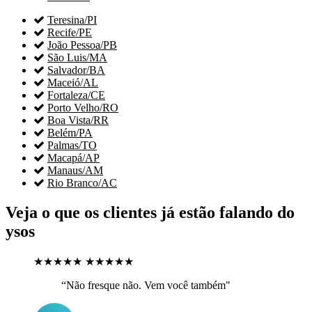

Teresina/PI

Recife/PE

João Pessoa/PB

São Luis/MA

Salvador/BA

Maceió/AL

Fortaleza/CE

Porto Velho/RO

Boa Vista/RR

Belém/PA

Palmas/TO

Macapá/AP

Manaus/AM

Rio Branco/AC
Veja o que os clientes já estão falando do
ysos
★★★★★
★★★★★
“Não fresque não. Vem você também"