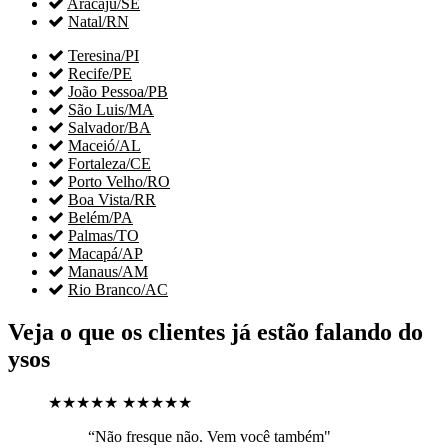

Aracaju/SE

Natal/RN

Teresina/PI

Recife/PE

João Pessoa/PB

São Luis/MA

Salvador/BA

Maceió/AL

Fortaleza/CE

Porto Velho/RO

Boa Vista/RR

Belém/PA

Palmas/TO

Macapá/AP

Manaus/AM

Rio Branco/AC
Veja o que os clientes já estão falando do
ysos
★★★★★
★★★★★
“Não fresque não. Vem você também"