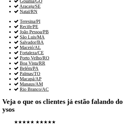

Goiânia/GO

Aracaju/SE

Natal/RN

Teresina/PI

Recife/PE

João Pessoa/PB

São Luis/MA

Salvador/BA

Maceió/AL

Fortaleza/CE

Porto Velho/RO

Boa Vista/RR

Belém/PA

Palmas/TO

Macapá/AP

Manaus/AM

Rio Branco/AC
Veja o que os clientes já estão falando do
ysos
★★★★★
★★★★★