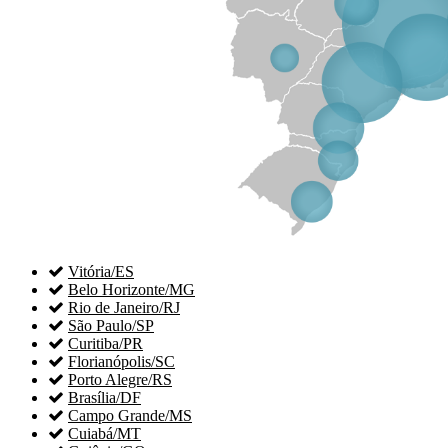

Vitória/ES

Belo Horizonte/MG

Rio de Janeiro/RJ

São Paulo/SP

Curitiba/PR

Florianópolis/SC

Porto Alegre/RS

Brasília/DF

Campo Grande/MS

Cuiabá/MT