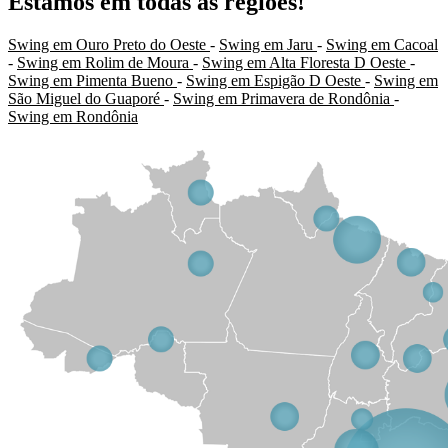
Estamos em todas as regiões!
Swing em Ouro Preto do Oeste
-
Swing em Jaru
-
Swing em Cacoal
-
Swing em Rolim de Moura
-
Swing em Alta Floresta D Oeste
-
Swing em Pimenta Bueno
-
Swing em Espigão D Oeste
-
Swing em
São Miguel do Guaporé
-
Swing em Primavera de Rondônia
-
Swing em Rondônia