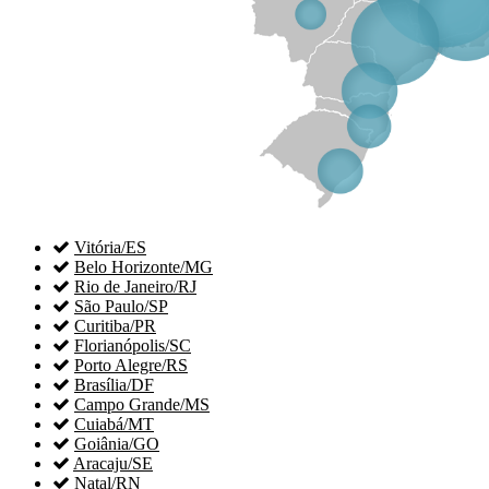

Vitória/ES

Belo Horizonte/MG

Rio de Janeiro/RJ

São Paulo/SP

Curitiba/PR

Florianópolis/SC

Porto Alegre/RS

Brasília/DF

Campo Grande/MS

Cuiabá/MT

Goiânia/GO

Aracaju/SE

Natal/RN