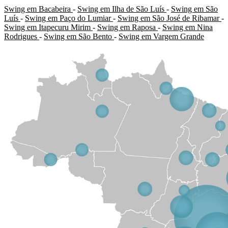
Swing em Bacabeira
-
Swing em Ilha de São Luís
-
Swing em São
Luís
-
Swing em Paço do Lumiar
-
Swing em São José de Ribamar
-
Swing em Itapecuru Mirim
-
Swing em Raposa
-
Swing em Nina
Rodrigues
-
Swing em São Bento
-
Swing em Vargem Grande