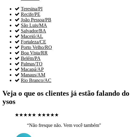

Teresina/PI

Recife/PE

João Pessoa/PB

São Luis/MA

Salvador/BA

Maceió/AL

Fortaleza/CE

Porto Velho/RO

Boa Vista/RR

Belém/PA

Palmas/TO

Macapá/AP

Manaus/AM

Rio Branco/AC
Veja o que os clientes já estão falando do
ysos
★★★★★
★★★★★
“Não fresque não. Vem você também"