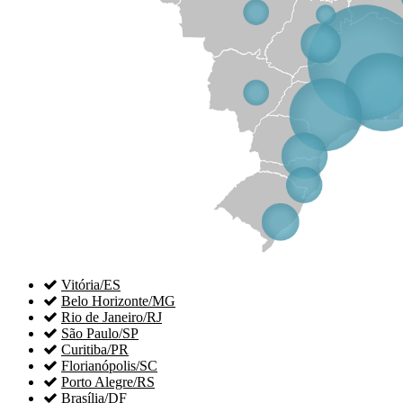

Vitória/ES

Belo Horizonte/MG

Rio de Janeiro/RJ

São Paulo/SP

Curitiba/PR

Florianópolis/SC

Porto Alegre/RS

Brasília/DF