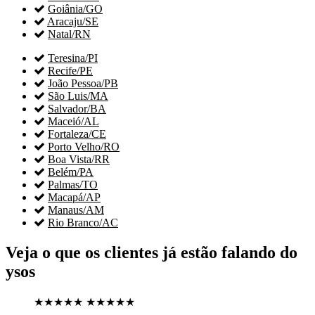

Goiânia/GO

Aracaju/SE

Natal/RN

Teresina/PI

Recife/PE

João Pessoa/PB

São Luis/MA

Salvador/BA

Maceió/AL

Fortaleza/CE

Porto Velho/RO

Boa Vista/RR

Belém/PA

Palmas/TO

Macapá/AP

Manaus/AM

Rio Branco/AC
Veja o que os clientes já estão falando do
ysos
★★★★★
★★★★★