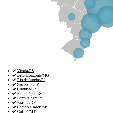

Vitória/ES

Belo Horizonte/MG

Rio de Janeiro/RJ

São Paulo/SP

Curitiba/PR

Florianópolis/SC

Porto Alegre/RS

Brasília/DF

Campo Grande/MS

Cuiabá/MT