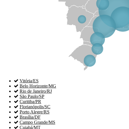

Vitória/ES

Belo Horizonte/MG

Rio de Janeiro/RJ

São Paulo/SP

Curitiba/PR

Florianópolis/SC

Porto Alegre/RS

Brasília/DF

Campo Grande/MS

Cuiabá/MT