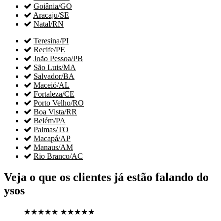

Goiânia/GO

Aracaju/SE

Natal/RN

Teresina/PI

Recife/PE

João Pessoa/PB

São Luis/MA

Salvador/BA

Maceió/AL

Fortaleza/CE

Porto Velho/RO

Boa Vista/RR

Belém/PA

Palmas/TO

Macapá/AP

Manaus/AM

Rio Branco/AC
Veja o que os clientes já estão falando do
ysos
★★★★★
★★★★★