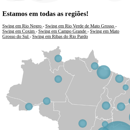
Estamos em todas as regiões!
Swing em Rio Negro
-
Swing em Rio Verde de Mato Grosso
-
Swing em Coxim
-
Swing em Campo Grande
-
Swing em Mato
Grosso do Sul
-
Swing em Ribas do Rio Pardo