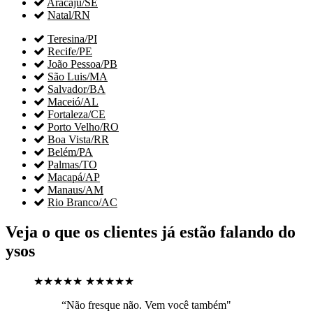

Aracaju/SE

Natal/RN

Teresina/PI

Recife/PE

João Pessoa/PB

São Luis/MA

Salvador/BA

Maceió/AL

Fortaleza/CE

Porto Velho/RO

Boa Vista/RR

Belém/PA

Palmas/TO

Macapá/AP

Manaus/AM

Rio Branco/AC
Veja o que os clientes já estão falando do
ysos
★★★★★
★★★★★
“Não fresque não. Vem você também"