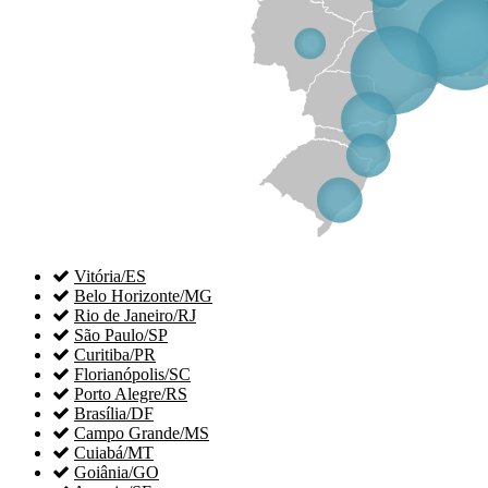

Vitória/ES

Belo Horizonte/MG

Rio de Janeiro/RJ

São Paulo/SP

Curitiba/PR

Florianópolis/SC

Porto Alegre/RS

Brasília/DF

Campo Grande/MS

Cuiabá/MT

Goiânia/GO