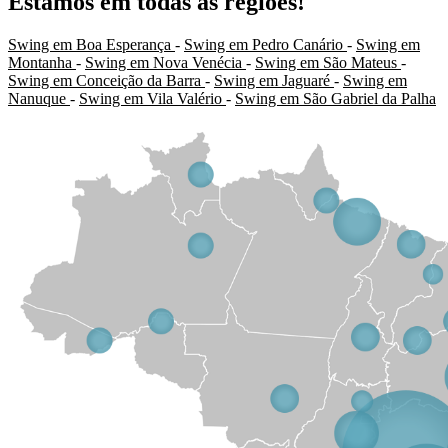
Estamos em todas as regiões!
Swing em Boa Esperança
-
Swing em Pedro Canário
-
Swing em
Montanha
-
Swing em Nova Venécia
-
Swing em São Mateus
-
Swing em Conceição da Barra
-
Swing em Jaguaré
-
Swing em
Nanuque
-
Swing em Vila Valério
-
Swing em São Gabriel da Palha