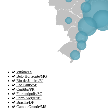

Vitória/ES

Belo Horizonte/MG

Rio de Janeiro/RJ

São Paulo/SP

Curitiba/PR

Florianópolis/SC

Porto Alegre/RS

Brasília/DF

Campo Grande/MS