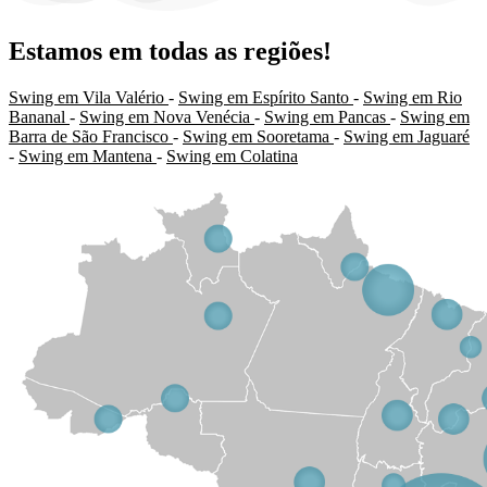
Estamos em todas as regiões!
Swing em Vila Valério
-
Swing em Espírito Santo
-
Swing em Rio
Bananal
-
Swing em Nova Venécia
-
Swing em Pancas
-
Swing em
Barra de São Francisco
-
Swing em Sooretama
-
Swing em Jaguaré
-
Swing em Mantena
-
Swing em Colatina