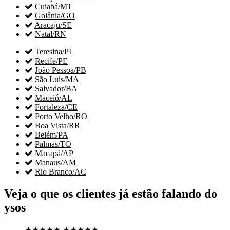

Cuiabá/MT

Goiânia/GO

Aracaju/SE

Natal/RN

Teresina/PI

Recife/PE

João Pessoa/PB

São Luis/MA

Salvador/BA

Maceió/AL

Fortaleza/CE

Porto Velho/RO

Boa Vista/RR

Belém/PA

Palmas/TO

Macapá/AP

Manaus/AM

Rio Branco/AC
Veja o que os clientes já estão falando do
ysos
★★★★★
★★★★★