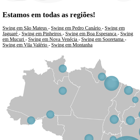
Estamos em todas as regiões!
Swing em São Mateus
-
Swing em Pedro Canário
-
Swing em
Jaguaré
-
Swing em Pinheiros
-
Swing em Boa Esperança
-
Swing
em Mucuri
-
Swing em Nova Venécia
-
Swing em Sooretama
-
Swing em Vila Valério
-
Swing em Montanha