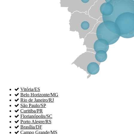

Vitória/ES

Belo Horizonte/MG

Rio de Janeiro/RJ

São Paulo/SP

Curitiba/PR

Florianópolis/SC

Porto Alegre/RS

Brasília/DF

Campo Grande/MS