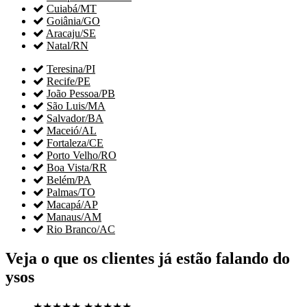

Cuiabá/MT

Goiânia/GO

Aracaju/SE

Natal/RN

Teresina/PI

Recife/PE

João Pessoa/PB

São Luis/MA

Salvador/BA

Maceió/AL

Fortaleza/CE

Porto Velho/RO

Boa Vista/RR

Belém/PA

Palmas/TO

Macapá/AP

Manaus/AM

Rio Branco/AC
Veja o que os clientes já estão falando do
ysos
★★★★★
★★★★★