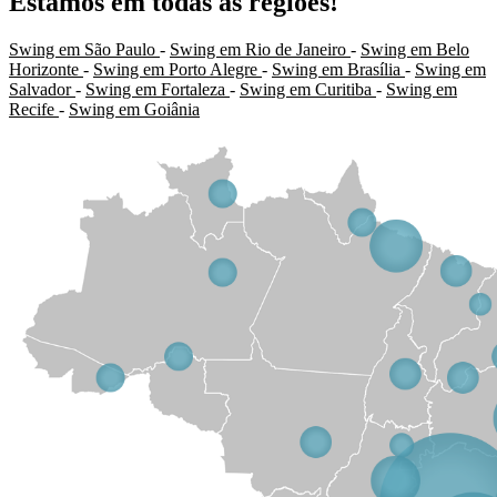
Estamos em todas as regiões!
Swing em São Paulo
-
Swing em Rio de Janeiro
-
Swing em Belo
Horizonte
-
Swing em Porto Alegre
-
Swing em Brasília
-
Swing em
Salvador
-
Swing em Fortaleza
-
Swing em Curitiba
-
Swing em
Recife
-
Swing em Goiânia