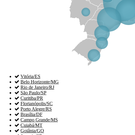

Vitória/ES

Belo Horizonte/MG

Rio de Janeiro/RJ

São Paulo/SP

Curitiba/PR

Florianópolis/SC

Porto Alegre/RS

Brasília/DF

Campo Grande/MS

Cuiabá/MT

Goiânia/GO