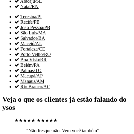

Aracaju/SE

Natal/RN

Teresina/PI

Recife/PE

João Pessoa/PB

São Luis/MA

Salvador/BA

Maceió/AL

Fortaleza/CE

Porto Velho/RO

Boa Vista/RR

Belém/PA

Palmas/TO

Macapá/AP

Manaus/AM

Rio Branco/AC
Veja o que os clientes já estão falando do
ysos
★★★★★
★★★★★
“Não fresque não. Vem você também"